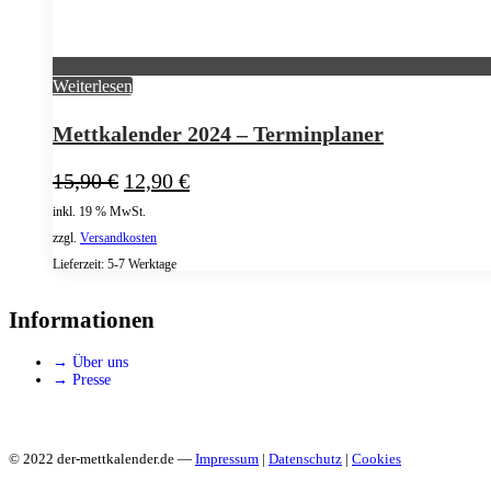
Weiterlesen
Mettkalender 2024 – Terminplaner
Ursprünglicher
Aktueller
15,90
€
12,90
€
Preis
Preis
inkl. 19 % MwSt.
war:
ist:
zzgl.
Versandkosten
15,90 €
12,90 €.
Lieferzeit:
5-7 Werktage
Informationen
→ Über uns
→ Presse
© 2022 der-mettkalender.de —
Impressum
|
Datenschutz
|
Cookies