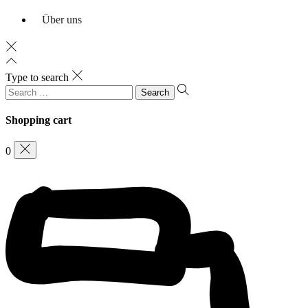
Über uns
Type to search
Search
for:
Shopping cart
0