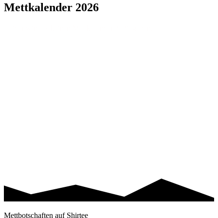
Mettkalender 2026
Leider wird es keinen Mettkalender 2026 geben.
Für uns beide war der Kalender immer ein Nebenprojekt, bei dessen
Umsetzung wir unglaublich viel Spaß hatten. Jeder von uns hat den
Anspruch den Kalender mit viel Herzblut und uneingeschränkter
Aufmerksamkeit zu erstellen und zu betreuen.
Mit der Zeit haben sich sowohl privat als auch geschäftlich einige
Veränderungen ergeben, sodass wir uns leider eingestehen mussten
in diesem Jahr nicht die Zeit und Aufmerksamkeit investieren zu
können. Der Mettkalender und auch ihr verdient aber genau das –
einen großartigen Kalender und eine reibungslose Saison.
Dennoch können wir uns – stand heute – vorstellen, uns mit einem
Best-Of-Mettkalender (2027) von dieser wahnsinnigen Reise und
der grandiosen Community zu verabschieden.
Neuigkeiten hierzu erfährst du immer hier auf der Startseite!
Mettbotschaften auf Shirtee