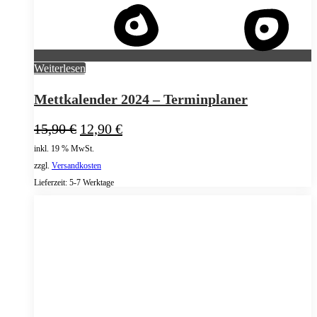
Weiterlesen
Mettkalender 2024 – Terminplaner
Ursprünglicher
Aktueller
15,90
€
12,90
€
Preis
Preis
inkl. 19 % MwSt.
war:
ist:
zzgl.
Versandkosten
15,90 €
12,90 €.
Lieferzeit:
5-7 Werktage