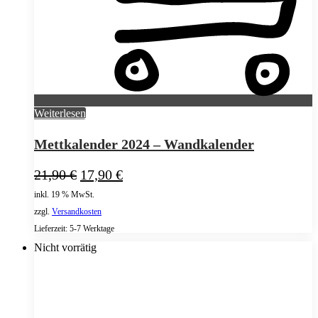
Weiterlesen
Mettkalender 2024 – Wandkalender
Ursprünglicher
Aktueller
21,90
€
17,90
€
Preis
Preis
inkl. 19 % MwSt.
war:
ist:
zzgl.
Versandkosten
21,90 €
17,90 €.
Lieferzeit:
5-7 Werktage
Nicht vorrätig