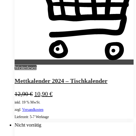
Weiterlesen
Mettkalender 2024 – Tischkalender
Ursprünglicher
Aktueller
12,90
€
10,90
€
Preis
Preis
inkl. 19 % MwSt.
war:
ist:
zzgl.
Versandkosten
12,90 €
10,90 €.
Lieferzeit:
5-7 Werktage
Nicht vorrätig