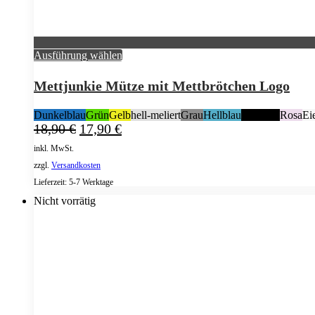
Dieses
Ausführung wählen
Produkt
weist
Mettjunkie Mütze mit Mettbrötchen Logo
mehrere
Varianten
Dunkelblau
Grün
Gelb
hell-meliert
Grau
Hellblau
Schwarz
Rosa
Ei
auf.
Ursprünglicher
Aktueller
18,90
€
17,90
€
Die
Preis
Preis
Optionen
inkl. MwSt.
war:
ist:
können
zzgl.
Versandkosten
18,90 €
17,90 €.
auf
der
Lieferzeit:
5-7 Werktage
Produktseite
Nicht vorrätig
gewählt
werden