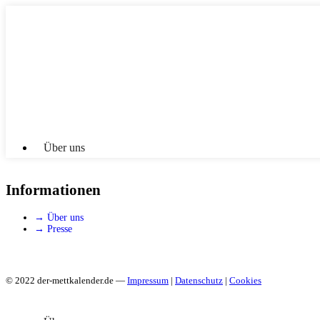
Skip
Skip
to
to
navigation
content
Über uns
Informationen
→ Über uns
→ Presse
© 2022 der-mettkalender.de —
Impressum
|
Datenschutz
|
Cookies