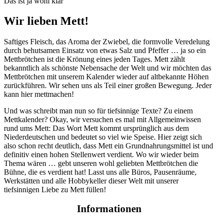
Das ist ja wohl klar
Wir lieben Mett!
Saftiges Fleisch, das Aroma der Zwiebel, die formvolle Veredelung
durch behutsamen Einsatz von etwas Salz und Pfeffer … ja so ein
Mettbrötchen ist die Krönung eines jeden Tages. Mett zählt
bekanntlich als schönste Nebensache der Welt und wir möchten das
Mettbrötchen mit unserem Kalender wieder auf altbekannte Höhen
zurückführen. Wir sehen uns als Teil einer großen Bewegung. Jeder
kann hier mettmachen!
Und was schreibt man nun so für tiefsinnige Texte? Zu einem
Mettkalender? Okay, wir versuchen es mal mit Allgemeinwissen
rund ums Mett: Das Wort Mett kommt ursprünglich aus dem
Niederdeutschen und bedeutet so viel wie Speise. Hier zeigt sich
also schon recht deutlich, dass Mett ein Grundnahrungsmittel ist und
definitiv einen hohen Stellenwert verdient. Wo wir wieder beim
Thema wären … gebt unseren wohl geliebten Mettbrötchen die
Bühne, die es verdient hat! Lasst uns alle Büros, Pausenräume,
Werkstätten und alle Hobbykeller dieser Welt mit unserer
tiefsinnigen Liebe zu Mett füllen!
Informationen